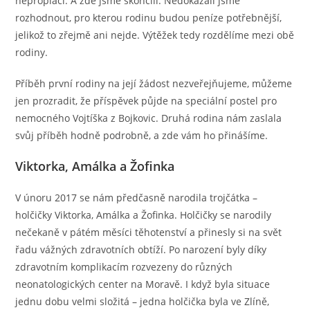
neproplácí. A zde jsme skončili. Nedokázali jsme
rozhodnout, pro kterou rodinu budou peníze potřebnější,
jelikož to zřejmě ani nejde. Výtěžek tedy rozdělíme mezi obě
rodiny.
Příběh první rodiny na její žádost nezveřejňujeme, můžeme
jen prozradit, že příspěvek půjde na speciální postel pro
nemocného Vojtíška z Bojkovic. Druhá rodina nám zaslala
svůj příběh hodně podrobně, a zde vám ho přinášíme.
Viktorka, Amálka a Žofinka
V únoru 2017 se nám předčasně narodila trojčátka –
holčičky Viktorka, Amálka a Žofinka. Holčičky se narodily
nečekaně v pátém měsíci těhotenství a přinesly si na svět
řadu vážných zdravotních obtíží. Po narození byly díky
zdravotním komplikacím rozvezeny do různých
neonatologických center na Moravě. I když byla situace
jednu dobu velmi složitá – jedna holčička byla ve Zlíně,