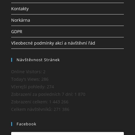
Kontakty
Norkárna
GDPR
Všeobecné podmínky akcí a návštěvní řád
Návštěvnost Stránek
Online Visitors:
2
Today's Views:
286
Včerejší pohledy:
274
Zobrazení za posledních 7 dní:
1 870
Zobrazení celkem:
1 443 266
Celkem návštěvníků:
271 386
Facebook