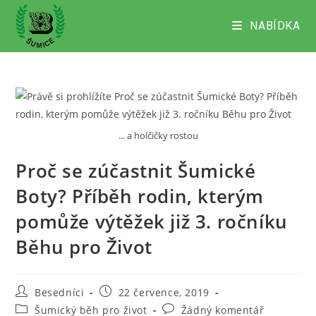
Přejít
k
NABÍDKA
obsahu
... a holčičky rostou
Proč se zúčastnit Šumické
Boty? Příběh rodin, kterým
pomůže výtěžek již 3. ročníku
Běhu pro Život
Autor
Příspěvek
Besedníci
22 července, 2019
příspěvku
byl
Rubriky
Komentáře
Šumický běh pro život
Žádný komentář