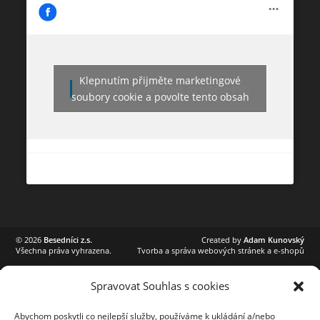
Klepnutím přijměte marketingové
https://www.facebook.com/besednici
soubory cookie a povolte tento obsah
©
2026
Besedníci z.s.
Created by
Adam Kunovský
Všechna práva vyhrazena.
Tvorba a správa webových stránek a e-shopů
Spravovat Souhlas s cookies
Abychom poskytli co nejlepší služby, používáme k ukládání a/nebo