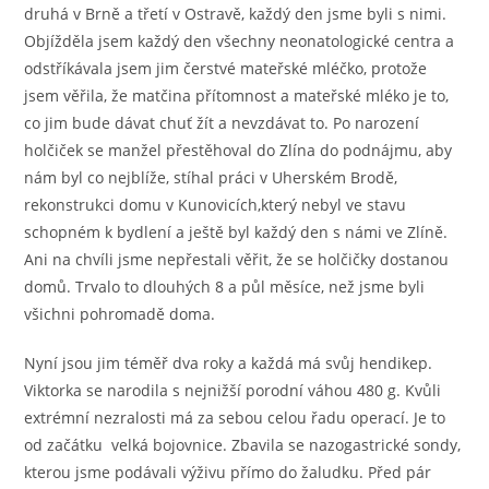
druhá v Brně a třetí v Ostravě, každý den jsme byli s nimi.
Objížděla jsem každý den všechny neonatologické centra a
odstříkávala jsem jim čerstvé mateřské mléčko, protože
jsem věřila, že matčina přítomnost a mateřské mléko je to,
co jim bude dávat chuť žít a nevzdávat to. Po narození
holčiček se manžel přestěhoval do Zlína do podnájmu, aby
nám byl co nejblíže, stíhal práci v Uherském Brodě,
rekonstrukci domu v Kunovicích,který nebyl ve stavu
schopném k bydlení a ještě byl každý den s námi ve Zlíně.
Ani na chvíli jsme nepřestali věřit, že se holčičky dostanou
domů. Trvalo to dlouhých 8 a půl měsíce, než jsme byli
všichni pohromadě doma.
Nyní jsou jim téměř dva roky a každá má svůj hendikep.
Viktorka se narodila s nejnižší porodní váhou 480 g. Kvůli
extrémní nezralosti má za sebou celou řadu operací. Je to
od začátku velká bojovnice. Zbavila se nazogastrické sondy,
kterou jsme podávali výživu přímo do žaludku. Před pár