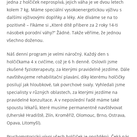
jedna z holčiček neprospívá, jejich váha je ve dvou letech
kolem 7 kg. Máme speciální vysokoenergetickou výživu s
dalšími výživovými doplňky a léky. Ale díváme se na to
pozitivně – říkáme si „Které dítě přibere za 2 roky 14-ti
násobek porodní váhy?“ Žádné. Takže věříme, že jednou
všechno doženou.
Náš denní program je velmi náročný. Každý den s
holčičkama 4 x cvičíme, což je 6 h denně. Oslovili jsme
zkušené fyzioterapeuty, za kterými pravidelně jezdíme. Dále
navštěvujeme rehabilitační plavání, díky kterému holčičky
posilují jak hloubkové, tak povrchové svaly. Vyhledali jsme
specialisty v různých oblastech, za kterými jezdíme na
pravidelné konzultace. A v neposlední řadě máme také
spoustu lékařů, které musíme permanentně navštěvovat
(Uherské Hradiště, Zlín, Kroměříž, Olomouc, Brno, Ostrava,
Opava, Litomyšl).
Psychomotorický vývoj všech holčiček je opožděný. Čeká nás