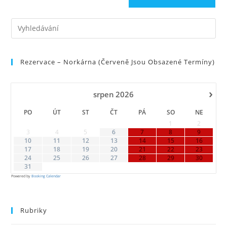
Pre
Es
to
Rezervace – Norkárna (červeně Jsou Obsazené Termíny)
clo
the
sea
›
srpen
2026
pan
PO
ÚT
ST
ČT
PÁ
SO
NE
1
2
3
4
5
6
7
8
9
10
11
12
13
14
15
16
17
18
19
20
21
22
23
24
25
26
27
28
29
30
31
Powered by
Booking Calendar
Rubriky