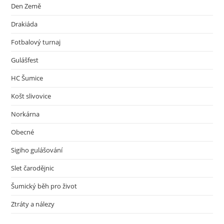
Den Země
Drakiáda
Fotbalový turnaj
Gulášfest
HC Šumice
Košt slivovice
Norkárna
Obecné
Sigiho gulášování
Slet čarodějnic
Šumický běh pro život
Ztráty a nálezy