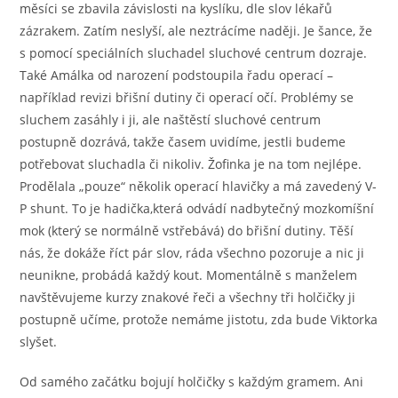
měsíci se zbavila závislosti na kyslíku, dle slov lékařů
zázrakem. Zatím neslyší, ale neztrácíme naději. Je šance, že
s pomocí speciálních sluchadel sluchové centrum dozraje.
Také Amálka od narození podstoupila řadu operací –
například revizi břišní dutiny či operací očí. Problémy se
sluchem zasáhly i ji, ale naštěstí sluchové centrum
postupně dozrává, takže časem uvidíme, jestli budeme
potřebovat sluchadla či nikoliv. Žofinka je na tom nejlépe.
Prodělala „pouze“ několik operací hlavičky a má zavedený V-
P shunt. To je hadička,která odvádí nadbytečný mozkomíšní
mok (který se normálně vstřebává) do břišní dutiny. Těší
nás, že dokáže říct pár slov, ráda všechno pozoruje a nic ji
neunikne, probádá každý kout. Momentálně s manželem
navštěvujeme kurzy znakové řeči a všechny tři holčičky ji
postupně učíme, protože nemáme jistotu, zda bude Viktorka
slyšet.
Od samého začátku bojují holčičky s každým gramem. Ani