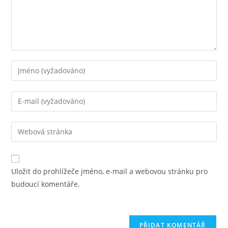
Chcete-
li
přidat
Chcete-
komentář,
li
zadejte
přidat
Zadejte
své
komentář,
adresu
jméno
zadejte
URL
nebo
svou
svého
uživatelské
Uložit do prohlížeče jméno, e-mail a webovou stránku pro
e-
webu
jméno
budoucí komentáře.
mailovou
(volitelně)
adresu