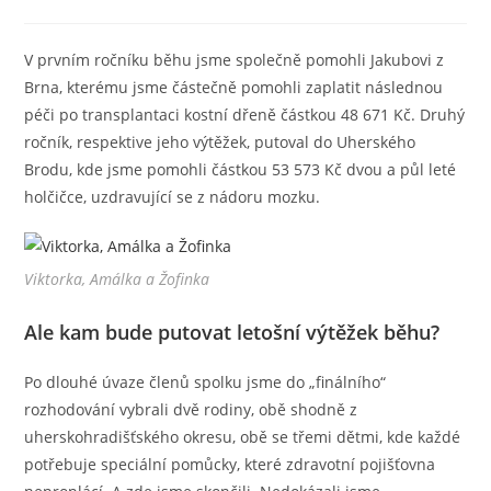
publikován
příspěvku
k
příspěvku
V prvním ročníku běhu jsme společně pomohli Jakubovi z
Brna, kterému jsme částečně pomohli zaplatit následnou
péči po transplantaci kostní dřeně částkou 48 671 Kč. Druhý
ročník, respektive jeho výtěžek, putoval do Uherského
Brodu, kde jsme pomohli částkou 53 573 Kč dvou a půl leté
holčičce, uzdravující se z nádoru mozku.
Viktorka, Amálka a Žofinka
Ale kam bude putovat letošní výtěžek běhu?
Po dlouhé úvaze členů spolku jsme do „finálního“
rozhodování vybrali dvě rodiny, obě shodně z
uherskohradišťského okresu, obě se třemi dětmi, kde každé
potřebuje speciální pomůcky, které zdravotní pojišťovna