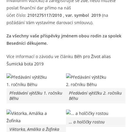
invalidním vozíčku) a zaregistrujte se
zde
, nebo můžete
poslat finanční dar přímo na náš
účet číslo:
2101275117/2010
, var. symbol 2019
(na
požádání Vám vystavíme darovací smlouvu).
Za všechny vaše příspěvky jménem obou rodin za spolek
Besedníci děkujeme.
Více informací o závodu ve článku
Běh pro Život alias
Šumická bota 2019
Předávání výtěžku 1. ročníku
Předávání výtěžku 2. ročníku
Běhu
Běhu
… a holčičky rostou
Viktorka, Amálka a Žofinka