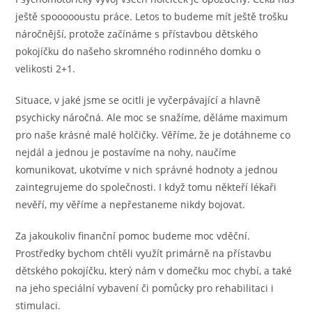
ještě spoooooustu práce. Letos to budeme mít ještě trošku
náročnější, protože začínáme s přístavbou dětského
pokojíčku do našeho skromného rodinného domku o
velikosti 2+1.
Situace, v jaké jsme se ocitli je vyčerpávající a hlavně
psychicky náročná. Ale moc se snažíme, děláme maximum
pro naše krásné malé holčičky. Věříme, že je dotáhneme co
nejdál a jednou je postavíme na nohy, naučíme
komunikovat, ukotvíme v nich správné hodnoty a jednou
zaintegrujeme do společnosti. I když tomu někteří lékaři
nevěří, my věříme a nepřestaneme nikdy bojovat.
Za jakoukoliv finanční pomoc budeme moc vděční.
Prostředky bychom chtěli využít primárně na přístavbu
dětského pokojíčku, který nám v domečku moc chybí, a také
na jeho speciální vybavení či pomůcky pro rehabilitaci i
stimulaci.