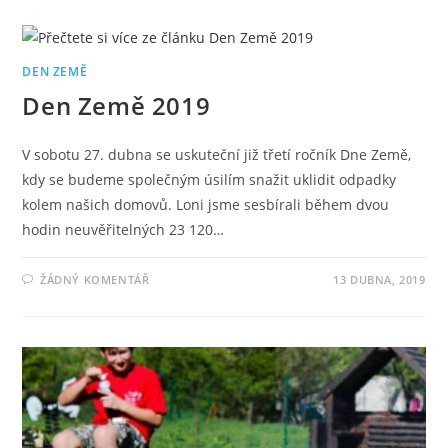
DEN ZEMĚ
Den Země 2019
V sobotu 27. dubna se uskuteční již třetí ročník Dne Země,
kdy se budeme společným úsilím snažit uklidit odpadky
kolem našich domovů. Loni jsme sesbírali během dvou
hodin neuvěřitelných 23 120…
ŽÁDNÝ KOMENTÁŘ
13 DUBNA, 2019