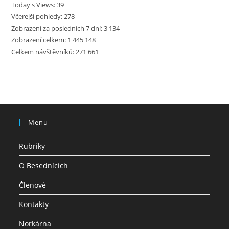
Today's Views:
39
Včerejší pohledy:
278
Zobrazení za posledních 7 dní:
3 134
Zobrazení celkem:
1 445 148
Celkem návštěvníků:
271 661
Menu
Rubriky
O Besednících
Členové
Kontakty
Norkárna