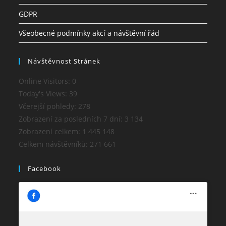
GDPR
Všeobecné podmínky akcí a návštěvní řád
Návštěvnost Stránek
Online Visitors:
0
Today's Views:
39
Včerejší pohledy:
278
Zobrazení za posledních 7 dní:
3 134
Zobrazení celkem:
1 445 148
Celkem návštěvníků:
271 661
Facebook