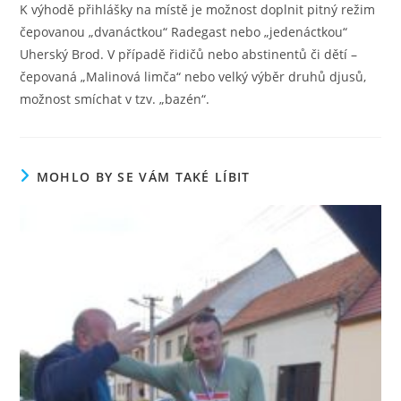
K výhodě přihlášky na místě je možnost doplnit pitný režim
čepovanou „dvanáctkou“ Radegast nebo „jedenáctkou“
Uherský Brod. V případě řidičů nebo abstinentů či dětí –
čepovaná „Malinová limča“ nebo velký výběr druhů djusů,
možnost smíchat v tzv. „bazén“.
MOHLO BY SE VÁM TAKÉ LÍBIT