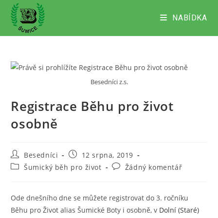
Přejít
k
NABÍDKA
obsahu
Besedníci z.s.
Registrace Běhu pro život
osobně
Autor
Příspěvek
Besedníci
12 srpna, 2019
příspěvku
byl
Rubriky
Komentáře
Šumický běh pro život
Žádný komentář
publikován
příspěvku
k
příspěvku
Ode dnešního dne se můžete registrovat do 3. ročníku
Běhu pro Život alias Šumické Boty i osobně, v
Dolní (Staré)