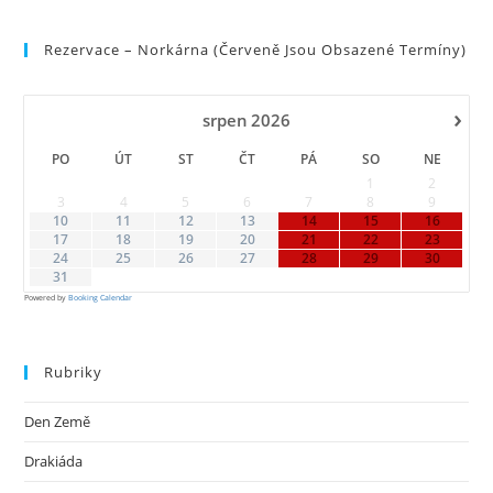
to
Rezervace – Norkárna (červeně Jsou Obsazené Termíny)
clo
the
sea
›
srpen
2026
pan
PO
ÚT
ST
ČT
PÁ
SO
NE
1
2
3
4
5
6
7
8
9
10
11
12
13
14
15
16
17
18
19
20
21
22
23
24
25
26
27
28
29
30
31
Powered by
Booking Calendar
Rubriky
Den Země
Drakiáda