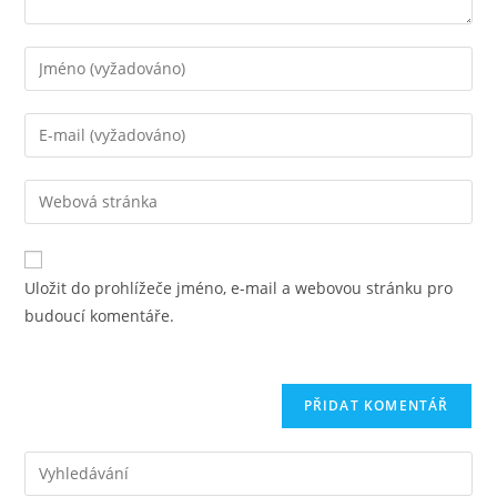
Chcete-
li
přidat
Chcete-
komentář,
li
zadejte
přidat
Zadejte
své
komentář,
adresu
jméno
zadejte
URL
nebo
svou
svého
uživatelské
Uložit do prohlížeče jméno, e-mail a webovou stránku pro
e-
webu
jméno
budoucí komentáře.
mailovou
(volitelně)
adresu
Pre
Es