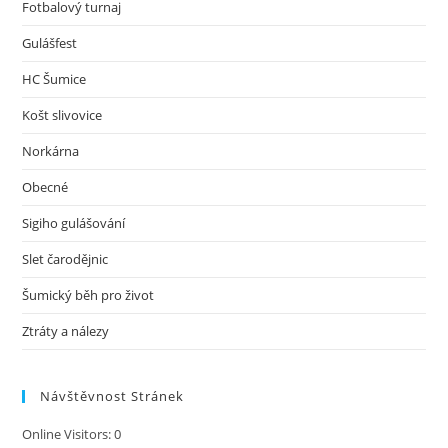
Fotbalový turnaj
Gulášfest
HC Šumice
Košt slivovice
Norkárna
Obecné
Sigiho gulášování
Slet čarodějnic
Šumický běh pro život
Ztráty a nálezy
Návštěvnost Stránek
Online Visitors:
0