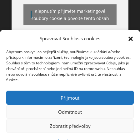
Klepnutím přijměte marketingové
https://www.facebook.com/besednici
soubory cookie a povolte tento obsah
Spravovat Souhlas s cookies
Abychom poskytli co nejlepší služby, používáme k ukládání a/nebo
přístupu k informacím o zařízení, technologie jako jsou soubory cookies.
Souhlas s těmito technologiemi nám umožní zpracovávat údaje, jako je
chování při procházení nebo jedinečná ID na tomto webu. Nesouhlas
nebo odvolání souhlasu může nepříznivě ovlivnit určité vlastnosti a
funkce.
©
2026
Besedníci z.s.
Created by
Adam Kunovský
Všechna práva vyhrazena.
Tvorba a správa webových stránek a e-shopů
Přijmout
Odmítnout
Zobrazit předvolby