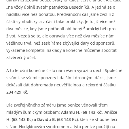
„ne vždy úplně svatá“ patnáctka Besedníků. A jedná se o
nadílku více než bohatou. Předvánoční čas jsme zvolili z
části symbolicky, a z části také prakticky. Je to již více než
dva měsíce, kdy jsme pořádali oblíbený
Šumický běh pro
život
. Nezdá se to, ale opravdu více než dva měsíce nám
většinou trvá, než sesbíráme zbývající dary od sponzorů,
vykážeme kompletní náklady a konečně můžeme spočítat
závěrečný účet.
A to letošní konečné číslo nám všem vyrazilo dech! Společně
s vámi, se všemi sponzory i dalšími drobnými dárci, jsme
dokázali dát dohromady neuvěřitelnou a rekordní částku
234 429 Kč
.
Dle zveřejněného záměru jsme peníze věnovali třem
mladým šumickým osobám:
Adamu H. (68 143 Kč), Aničce
H. (68 143 Kč) a Davidu B. (68 143 Kč)
, kteří se shodně léčí
s Non-Hodgkinovým syndromem a tyto peníze použijí na