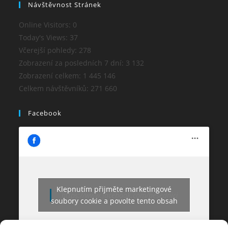
Návštěvnost Stránek
Online Visitors:
0
Today's Views:
37
Včerejší pohledy:
278
Zobrazení za posledních 7 dní:
3 132
Zobrazení celkem:
1 445 146
Celkem návštěvníků:
271 660
Facebook
Klepnutím přijměte marketingové
https://www.facebook.com/besednici
soubory cookie a povolte tento obsah