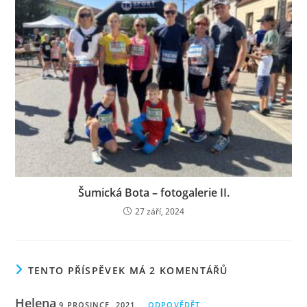
Šumická Bota – fotogalerie II.
27 září, 2024
TENTO PŘÍSPĚVEK MÁ 2 KOMENTÁŘŮ
Helena
9 PROSINCE, 2021
ODPOVĚDĚT