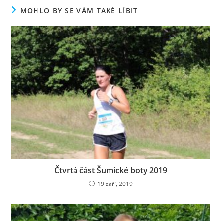
H
k
d
MOHLO BY SE VÁM TAKÉ LÍBIT
.
a
B
H
.
.
Čtvrtá část Šumické boty 2019
19 září, 2019