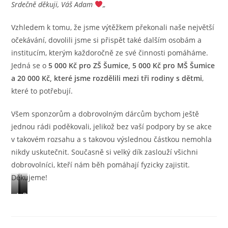
Srdečně děkuji, Váš Adam
„
Vzhledem k tomu, že jsme výtěžkem překonali naše největší
očekávání, dovolili jsme si přispět také dalším osobám a
institucím, kterým každoročně ze své činnosti pomáháme.
Jedná se o
5 000 Kč pro ZŠ Šumice, 5 000 Kč pro MŠ Šumice
a 20 000 Kč, které jsme rozdělili mezi tři rodiny s dětmi
,
které to potřebují.
Všem sponzorům a dobrovolným dárcům bychom ještě
jednou rádi poděkovali, jelikož bez vaší podpory by se akce
v takovém rozsahu a s takovou výslednou částkou nemohla
nikdy uskutečnit. Současně si velký dík zaslouží všichni
dobrovolníci, kteří nám běh pomáhají fyzicky zajistit.
Děkujeme!
A
A
D
d
n
a
a
i
v
m
č
i