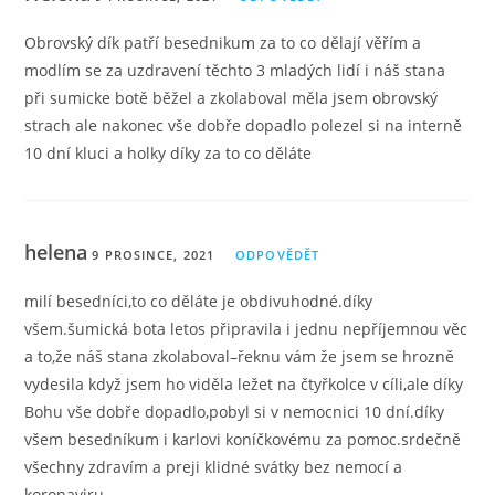
Obrovský dík patří besednikum za to co dělají věřím a
modlím se za uzdravení těchto 3 mladých lidí i náš stana
při sumicke botě běžel a zkolaboval měla jsem obrovský
strach ale nakonec vše dobře dopadlo polezel si na interně
10 dní kluci a holky díky za to co děláte
helena
9 PROSINCE, 2021
ODPOVĚDĚT
milí besedníci,to co děláte je obdivuhodné.díky
všem.šumická bota letos připravila i jednu nepříjemnou věc
a to,že náš stana zkolaboval–řeknu vám že jsem se hrozně
vydesila když jsem ho viděla ležet na čtyřkolce v cíli,ale díky
Bohu vše dobře dopadlo,pobyl si v nemocnici 10 dní.díky
všem besedníkum i karlovi koníčkovému za pomoc.srdečně
všechny zdravím a preji klidné svátky bez nemocí a
koronaviru.