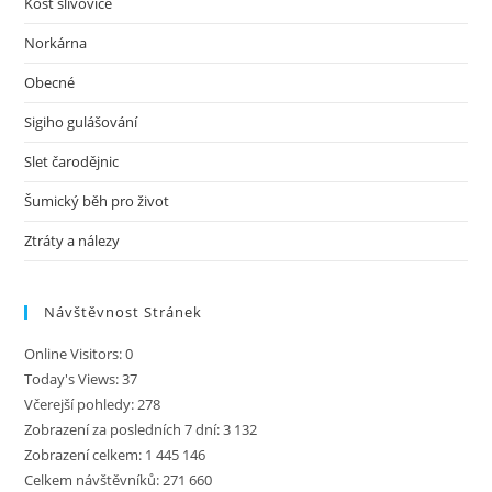
Košt slivovice
Norkárna
Obecné
Sigiho gulášování
Slet čarodějnic
Šumický běh pro život
Ztráty a nálezy
Návštěvnost Stránek
Online Visitors:
0
Today's Views:
37
Včerejší pohledy:
278
Zobrazení za posledních 7 dní:
3 132
Zobrazení celkem:
1 445 146
Celkem návštěvníků:
271 660