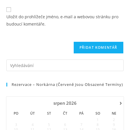
jméno
zadejte
URL
nebo
svou
svého
uživatelské
Uložit do prohlížeče jméno, e-mail a webovou stránku pro
e-
webu
jméno
budoucí komentáře.
mailovou
(volitelně)
adresu
Pre
Es
to
Rezervace – Norkárna (červeně Jsou Obsazené Termíny)
clo
the
sea
›
srpen
2026
pan
PO
ÚT
ST
ČT
PÁ
SO
NE
1
2
3
4
5
6
7
8
9
10
11
12
13
14
15
16