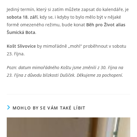
Jediný termín, který si zatím můžete zapsat do kalendáře, je
sobota 18. září
, kdy se, i kdyby to bylo mělo být v nějaké
formě omezeného režimu, bude konat
Běh pro Život alias
Šumická Bota
.
Košt Slivovice
by mimořádně „mohl“ proběhnout v sobotu
23. října.
Pozn: datum mimořádného Koštu jsme změnili z 30. října na
23. října z důvodu blízkosti Dušiček. Děkujeme za pochopení.
MOHLO BY SE VÁM TAKÉ LÍBIT