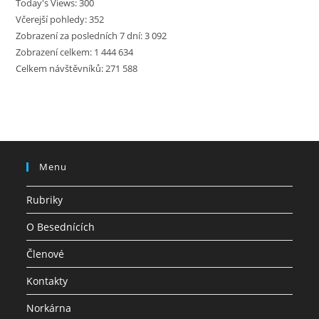
Today's Views:
300
Včerejší pohledy:
352
Zobrazení za posledních 7 dní:
3 092
Zobrazení celkem:
1 444 634
Celkem návštěvníků:
271 588
Menu
Rubriky
O Besednících
Členové
Kontakty
Norkárna