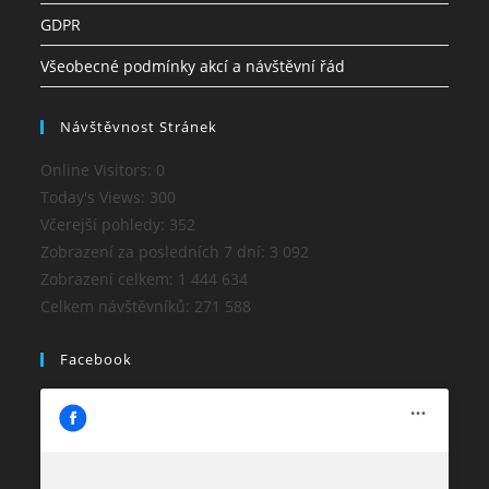
GDPR
Všeobecné podmínky akcí a návštěvní řád
Návštěvnost Stránek
Online Visitors:
0
Today's Views:
300
Včerejší pohledy:
352
Zobrazení za posledních 7 dní:
3 092
Zobrazení celkem:
1 444 634
Celkem návštěvníků:
271 588
Facebook