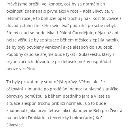
Právě jsme prožili Velikonoce, což by za normálních
okolností znamenalo první akci v roce – Košt Slivovice. V
letšním roce je to bohužel opět trochu jinak, Košt Slivovice z
důvodu „toho čínského svinstva“ podruhé po sobě nebyl.
Stejný osud se bude týkat i Pálení Čarodějnic, nějak už ani
nelze věřit, že by se situace během měsíce zlepšila natolik,
že by byly povoleny venkovní akce alespoň do 100 osob.
Podobný osud se zřejmě bude týkat i
GulášFestu
, který z
organizačních důvodů je pro letošek možný uspořádat
pouze v květnu.
To byly prozatím ty smutnější zprávy. Věřme ale, že
očkování + imunita po prodělání nemoci a hlavně sluníčko
obrovsky pomůžou, a během pozdního jara a v létě se
situace alespoň trochu přiblíží normálu. Co to bude
znamenat? Jako první letošní akci plánujeme
Běh pro Život
a
na podzim
Drakiádu
a teoreticky i mimořádný
Košt
Slivovice
.