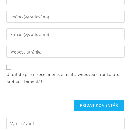
Chcete-
li
přidat
Chcete-
komentář,
li
zadejte
přidat
Zadejte
své
komentář,
adresu
jméno
zadejte
URL
nebo
svou
svého
uživatelské
Uložit do prohlížeče jméno, e-mail a webovou stránku pro
e-
webu
jméno
budoucí komentáře.
mailovou
(volitelně)
adresu
Pre
Es