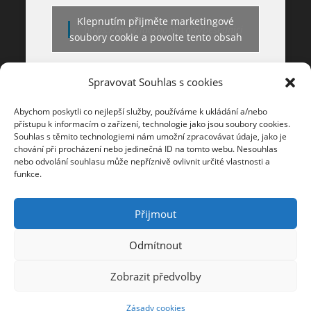
Klepnutím přijměte marketingové
https://www.facebook.com/besednici
soubory cookie a povolte tento obsah
Spravovat Souhlas s cookies
Abychom poskytli co nejlepší služby, používáme k ukládání a/nebo
přístupu k informacím o zařízení, technologie jako jsou soubory cookies.
Souhlas s těmito technologiemi nám umožní zpracovávat údaje, jako je
chování při procházení nebo jedinečná ID na tomto webu. Nesouhlas
nebo odvolání souhlasu může nepříznivě ovlivnit určité vlastnosti a
funkce.
©
2026
Besedníci z.s.
Created by
Adam Kunovský
Všechna práva vyhrazena.
Tvorba a správa webových stránek a e-shopů
Přijmout
Odmítnout
Zobrazit předvolby
Zásady cookies