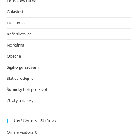
Fotbalový turnaj
Gulášfest
HC Šumice
Košt slivovice
Norkárna
Obecné
Sigiho gulášování
Slet čarodějnic
Šumický běh pro život
Ztráty a nálezy
Návštěvnost Stránek
Online Visitors:
0