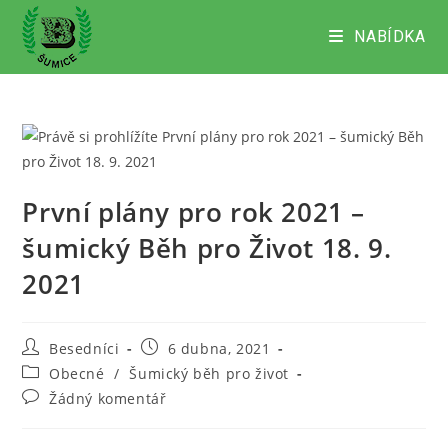
Přejít
k
NABÍDKA
obsahu
První plány pro rok 2021 –
šumický Běh pro Život 18. 9.
2021
Autor
Příspěvek
Besedníci
6 dubna, 2021
příspěvku
byl
Rubriky
Obecné
/
Šumický běh pro život
publikován
příspěvku
Komentáře
Žádný komentář
k
příspěvku