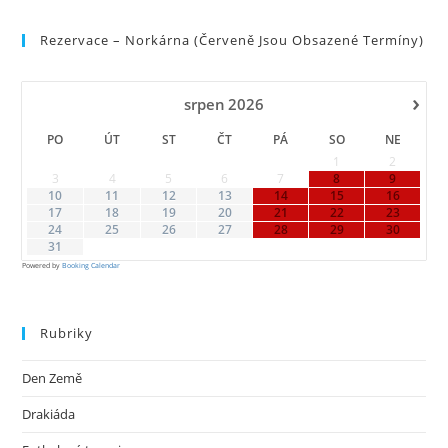
to
Rezervace – Norkárna (červeně Jsou Obsazené Termíny)
clo
the
sea
›
srpen
2026
pan
PO
ÚT
ST
ČT
PÁ
SO
NE
1
2
3
4
5
6
7
8
9
10
11
12
13
14
15
16
17
18
19
20
21
22
23
24
25
26
27
28
29
30
31
Powered by
Booking Calendar
Rubriky
Den Země
Drakiáda