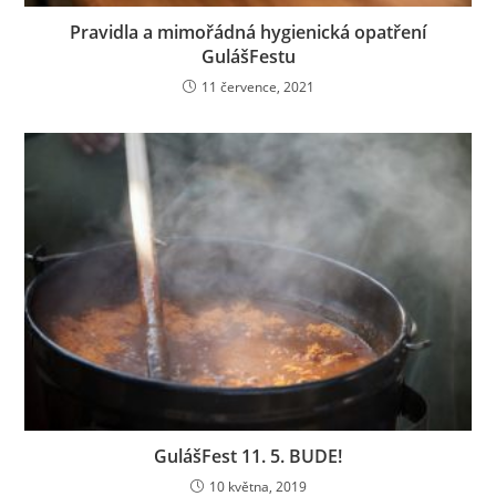
Pravidla a mimořádná hygienická opatření
GulášFestu
11 července, 2021
GulášFest 11. 5. BUDE!
10 května, 2019