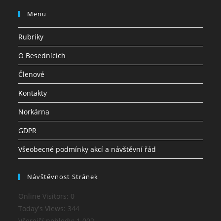
Menu
Rubriky
O Besednících
Členové
Kontakty
Norkárna
GDPR
Všeobecné podmínky akcí a návštěvní řád
Návštěvnost Stránek
Online Visitors:
0
Today's Views:
344
Včerejší pohledy:
1 002