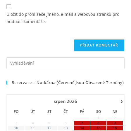
zadejte
URL
nebo
svou
svého
uživatelské
Uložit do prohlížeče jméno, e-mail a webovou stránku pro
e-
webu
jméno
budoucí komentáře.
mailovou
(volitelně)
adresu
Pre
Es
to
Rezervace – Norkárna (červeně Jsou Obsazené Termíny)
clo
the
sea
›
srpen
2026
pan
PO
ÚT
ST
ČT
PÁ
SO
NE
1
2
3
4
5
6
7
8
9
10
11
12
13
14
15
16