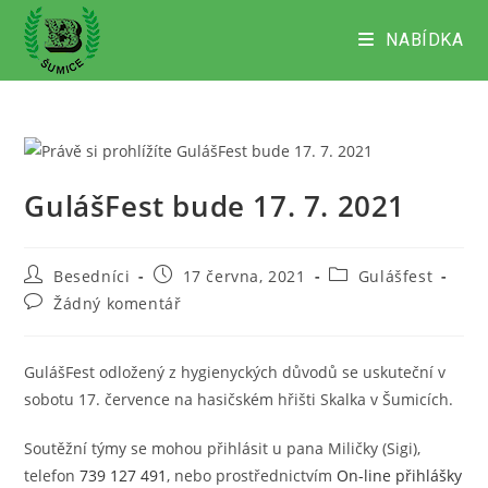
Přejít
k
NABÍDKA
obsahu
GulášFest bude 17. 7. 2021
Autor
Příspěvek
Rubriky
Besedníci
17 června, 2021
Gulášfest
příspěvku
byl
příspěvku
Komentáře
Žádný komentář
publikován
k
příspěvku
GulášFest odložený z hygienyckých důvodů se uskuteční v
sobotu 17. července na hasičském hřišti Skalka v Šumicích.
Soutěžní týmy se mohou přihlásit u pana Miličky (Sigi),
telefon
739 127 491
, nebo prostřednictvím
On-line přihlášky