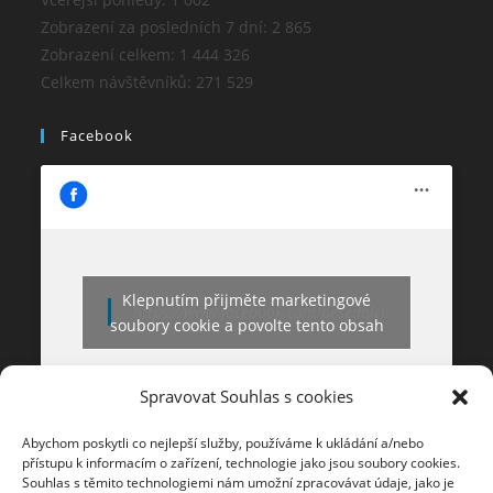
Zobrazení za posledních 7 dní:
2 865
Zobrazení celkem:
1 444 326
Celkem návštěvníků:
271 529
Facebook
Klepnutím přijměte marketingové
https://www.facebook.com/besednici
soubory cookie a povolte tento obsah
Spravovat Souhlas s cookies
Abychom poskytli co nejlepší služby, používáme k ukládání a/nebo
přístupu k informacím o zařízení, technologie jako jsou soubory cookies.
Souhlas s těmito technologiemi nám umožní zpracovávat údaje, jako je