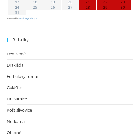
17
18
19
20
21
22
23
24
25
26
27
28
29
30
31
Powered by
Booking Calendar
Rubriky
Den Země
Drakiáda
Fotbalový turnaj
Gulášfest
HC Šumice
Košt slivovice
Norkárna
Obecné