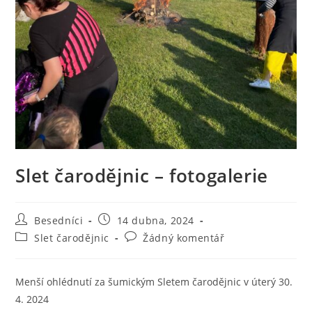
Slet čarodějnic – fotogalerie
Autor
Příspěvek
Besedníci
14 dubna, 2024
příspěvku
byl
Rubriky
Komentáře
Slet čarodějnic
Žádný komentář
publikován
příspěvku
k
příspěvku
Menší ohlédnutí za šumickým Sletem čarodějnic v úterý 30.
4. 2024