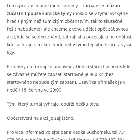
Letos pro vás máme menší změny –
turnaje se můžou
zúčastnit pouze šumické týmy
(pokud se v týmu vyskytne
hráč s jiným než šumickým občanstvím, tak to skutečně
řešit nebudeme), ale chceme z toho udělat opět zábavnou
akci, kde se sejdou známí, zahrají si a pokecají, a ne událost,
kde se hraje o to, kdo bude mít v týmu lepšího hráče z vyšší
ligy.
Přihlášky na turnaj se podávejí v Dolní (Staré) hospodě, kde
se závazně můžete zapsat, startovné je 400 Kč (bez
startovného nebude tým zapsán). Uzavírka přihlášek je v
neděli 18. června ve 20:00.
Tým, který turnaj vyhraje, obdrží bečku piva.
Občerstvení na akci je zajištěno.
Pro více informaci volejte pana Radka Suchomelu, tel 731
978 254 nebo Sigiho (Dušana Miličku) na tel 739 127 491.