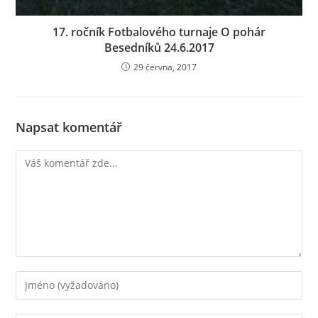
17. ročník Fotbalového turnaje O pohár
Besedníků 24.6.2017
29 června, 2017
Napsat komentář
Komentář
Chcete-
li
přidat