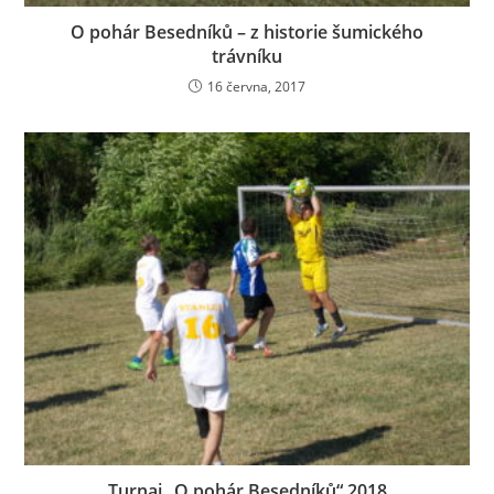
O pohár Besedníků – z historie šumického
trávníku
16 června, 2017
Turnaj „O pohár Besedníků“ 2018