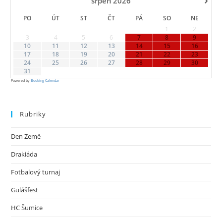
srpen
2026
pan
PO
ÚT
ST
ČT
PÁ
SO
NE
1
2
3
4
5
6
7
8
9
10
11
12
13
14
15
16
17
18
19
20
21
22
23
24
25
26
27
28
29
30
31
Powered by
Booking Calendar
Rubriky
Den Země
Drakiáda
Fotbalový turnaj
Gulášfest
HC Šumice