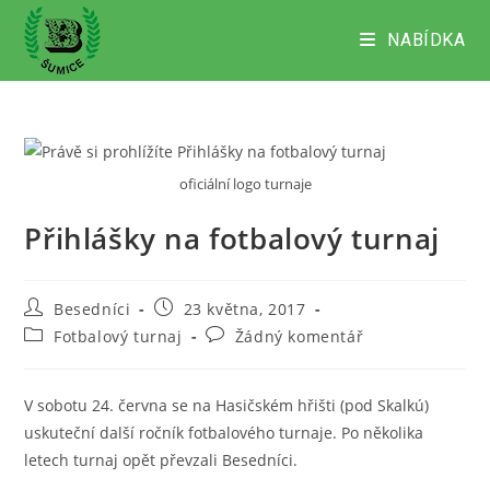
Přejít
k
NABÍDKA
obsahu
oficiální logo turnaje
Přihlášky na fotbalový turnaj
Autor
Příspěvek
Besedníci
23 května, 2017
příspěvku
byl
Rubriky
Komentáře
Fotbalový turnaj
Žádný komentář
publikován
příspěvku
k
příspěvku
V sobotu 24. června se na Hasičském hřišti (pod Skalkú)
uskuteční další ročník fotbalového turnaje. Po několika
letech turnaj opět převzali Besedníci.