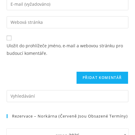
Chcete-
komentář,
li
zadejte
přidat
Zadejte
své
komentář,
adresu
jméno
zadejte
URL
nebo
svou
svého
uživatelské
Uložit do prohlížeče jméno, e-mail a webovou stránku pro
e-
webu
jméno
budoucí komentáře.
mailovou
(volitelně)
adresu
Pre
Es
to
Rezervace – Norkárna (červeně Jsou Obsazené Termíny)
clo
the
sea
›