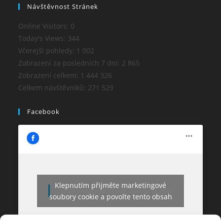
Návštěvnost Stránek
Online Visitors:
0
Today's Views:
344
Včerejší pohledy:
1 002
Zobrazení za posledních 7 dní:
2 865
Zobrazení celkem:
1 444 326
Celkem návštěvníků:
271 529
Facebook
Klepnutím přijměte marketingové
https://www.facebook.com/besednici
soubory cookie a povolte tento obsah