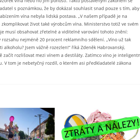
 vzorek vína nebo ho jím pohostí. Takto postaveným zákonem se
datel s poznámkou, že by dokázal souhlasit snad pouze s tím, aby
nabízením vína nebyla lidská postava. „V našem případě je na
 zkomplikovat život také výrobcům vína. Ministerstvo totiž ve svém
e musí obsahovat zřetelné a viditelné varování tohoto znění:
v rozsahu nejméně 20 procent reklamního sdělení. „Víno už tak
i alkoholu? Jsem vážně rozezlen!“ říká Zdeněk Habrovanský,
ě začít rozlišovat mezi vínem a destiláty. Zatímco víno je inteligentn
hu. V tom je nebetyčný rozdíl, o kterém asi předkladatelé zákona