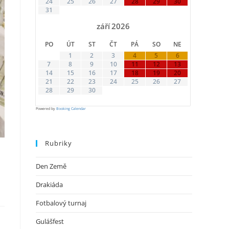
24
25
26
27
28
29
30
31
září
2026
PO
ÚT
ST
ČT
PÁ
SO
NE
1
2
3
4
5
6
7
8
9
10
11
12
13
14
15
16
17
18
19
20
21
22
23
24
25
26
27
28
29
30
Powered by
Booking Calendar
Rubriky
Den Země
Drakiáda
Fotbalový turnaj
Gulášfest