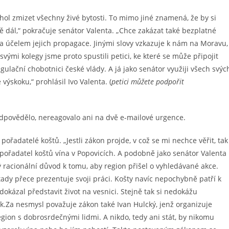
ol zmizet všechny živé bytosti. To mimo jiné znamená, že by si
tě dál,“ pokračuje senátor Valenta. „Chce zakázat také bezplatné
za účelem jejich propagace. Jinými slovy vzkazuje k nám na Moravu,
 svými kolegy jsme proto spustili petici, ke které se může připojit
gulační chobotnici české vlády. A já jako senátor využiji všech svýc
ýskoku,“ prohlásil Ivo Valenta. (
petici můžete podpořit
dpovědělo, nereagovalo ani na dvě e-mailové urgence.
ořadatelé koštů. „Jestli zákon projde, v což se mi nechce věřit, tak
pořadatel koštů vína v Popovicích. A podobně jako senátor Valenta
ný racionální důvod k tomu, aby region přišel o vyhledávané akce.
tady přece prezentuje svoji práci. Košty navíc nepochybně patří k
dokázal představit život na vesnici. Stejně tak si nedokážu
ík.Za nesmysl považuje zákon také Ivan Hulcký, jenž organizuje
egion s dobrosrdečnými lidmi. A nikdo, tedy ani stát, by nikomu