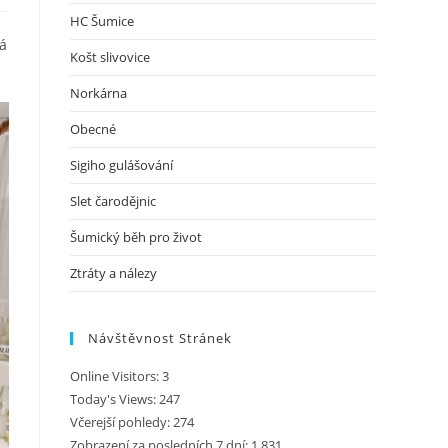
HC Šumice
má
Košt slivovice
Norkárna
Obecné
Sigiho gulášování
Slet čarodějnic
Šumický běh pro život
Ztráty a nálezy
Návštěvnost Stránek
Online Visitors:
3
Today's Views:
247
Včerejší pohledy:
274
Zobrazení za posledních 7 dní:
1 831