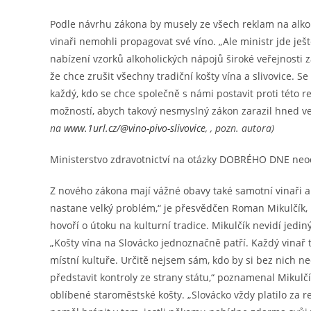
Podle návrhu zákona by musely ze všech reklam na alkoh
vinaři nemohli propagovat své víno. „Ale ministr jde ješ
nabízení vzorků alkoholických nápojů široké veřejnosti 
že chce zrušit všechny tradiční košty vína a slivovice. Se
každý, kdo se chce společně s námi postavit proti této re
možností, abych takový nesmyslný zákon zarazil hned ve v
na
www.1url.cz/@vino-pivo-slivovice
, , pozn. autora)
Ministerstvo zdravotnictví na otázky DOBRÉHO DNE neo
Z nového zákona mají vážné obavy také samotní vinaři a p
nastane velký problém,“ je přesvědčen Roman Mikulčík, 
hovoří o útoku na kulturní tradice. Mikulčík nevidí jedi
„Košty vína na Slovácko jednoznačně patří. Každý vinař 
místní kultuře. Určitě nejsem sám, kdo by si bez nich ne
představit kontroly ze strany státu,“ poznamenal Mikulč
oblíbené staroměstské košty. „Slovácko vždy platilo za r