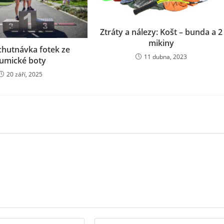
Ztráty a nálezy: Košt – bunda a 2
mikiny
chutnávka fotek ze
11 dubna, 2023
umické boty
20 září, 2025
Zadejte