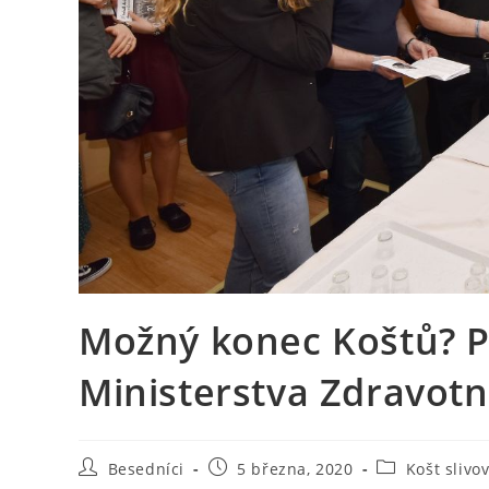
Možný konec Koštů? P
Ministerstva Zdravotn
Autor
Příspěvek
Rubriky
Besedníci
5 března, 2020
Košt slivo
příspěvku
byl
příspěvku