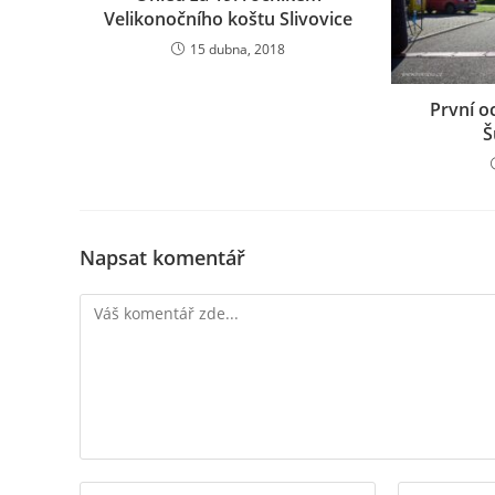
Velikonočního koštu Slivovice
15 dubna, 2018
První o
Š
Napsat komentář
Komentář
Chcete-
Chcete-