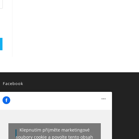
Facebook
Klepnutím přijměte marketingové
https://www.facebook.com/besednici
soubory cookie a povolte tento obsah