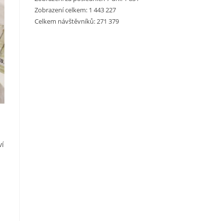
Zobrazení celkem:
1 443 227
Celkem návštěvníků:
271 379
ví