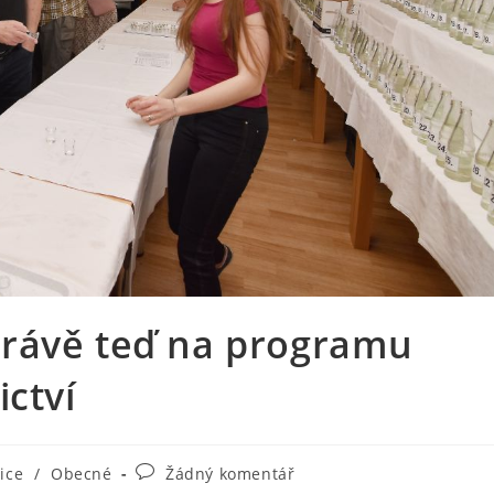
rávě teď na programu
ictví
Komentáře
vice
/
Obecné
Žádný komentář
k