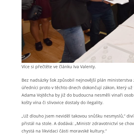
Více si přečtěte ve článku Iva Valenty.
Bez nadsázky šok způsobil nejnovější plán ministerstva zd
úředníci proto v těchto dnech dokončují zákon, který už 
Adama Vojtěcha by již do budoucna nesměli vinaři osobně
košty vína či slivovice dostaly do ilegality.
„Už dlouho jsem neviděl takovou snůšku nesmyslů,“ diví
přistál na stole. A dodává: „Ministr zdravotnictví se ch
chystá na likvidaci části moravské kultury.“