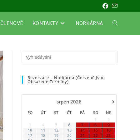
ČLENOVÉ
KONTAKTY
NORKÁRNA
PŘEPNOUT
VYHLEDÁVÁN
Press
Escape
to
NA
Rezervace – Norkárna (červeně Jsou
close
Obsazené Termíny)
the
WEBU
search
›
panel.
srpen
2026
PO
ÚT
ST
ČT
PÁ
SO
NE
1
2
3
4
5
6
7
8
9
10
11
12
13
14
15
16
17
18
19
20
21
22
23