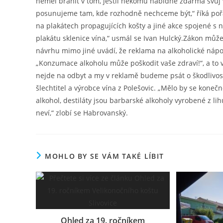
neměl bránit v tom, jestli někomu nabídne zdarma svůj
posunujeme tam, kde rozhodně nechceme být,“ říká pořa
na plakátech propagujících košty a jiné akce spojené s 
plakátu sklenice vína,“ usmál se Ivan Hulcký.Zákon může
návrhu mimo jiné uvádí, že reklama na alkoholické nápoj
„Konzumace alkoholu může poškodit vaše zdraví!“, a to 
nejde na odbyt a my v reklamě budeme psát o škodlivost
šlechtitel a výrobce vína z Polešovic. „Mělo by se konečn
alkohol, destiláty jsou barbarské alkoholy vyrobené z li
neví,“ zlobí se Habrovanský.
MOHLO BY SE VÁM TAKÉ LÍBIT
Ohled za 19. ročníkem