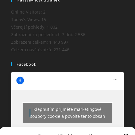
Online Visitors:
2
Today's Views:
15
Včerejší pohledy:
1 002
Zobrazení za posledních 7 dní:
2 536
Zobrazení celkem:
1 443 997
Celkem návštěvníků:
271 446
Facebook
Klepnutím přijměte marketingové
https://www.facebook.com/besednici
soubory cookie a povolte tento obsah