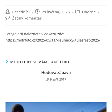
Autor
Příspěvek
Rubriky
Besedníci
29 května, 2025
Obecné
příspěvku
byl
příspěvku
Komentáře
Žádný komentář
publikován
k
příspěvku
Fotogalerii naleznete v odkazu
zde:
https://hofrfoto.cz/2025/05/11/x-sumicky-gulasfest-2025/
MOHLO BY SE VÁM TAKÉ LÍBIT
Hodová zábava
9 září, 2017