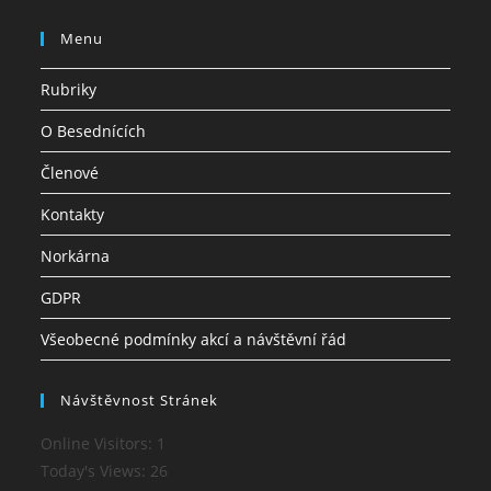
Klepnutím přijměte marketingové
https://www.facebook.com/besednici
soubory cookie a povolte tento obsah
©
2026
Besedníci z.s.
Created by
Adam Kunovský
Všechna práva vyhrazena.
Tvorba a správa webových stránek a e-shopů