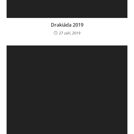
GulášFest 2025 – přihlášky
11 dubna, 2025
Napsat komentář
Komentář