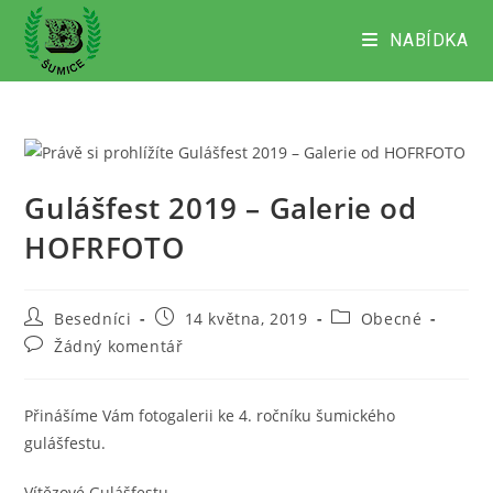
Přejít
k
NABÍDKA
obsahu
Gulášfest 2019 – Galerie od
HOFRFOTO
Autor
Příspěvek
Rubriky
Besedníci
14 května, 2019
Obecné
příspěvku
byl
příspěvku
Komentáře
Žádný komentář
publikován
k
příspěvku
Přinášíme Vám fotogalerii ke 4. ročníku šumického
gulášfestu.
Vítězové Gulášfestu