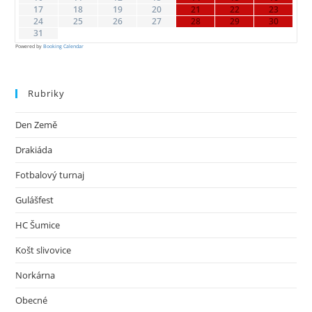
Návštěvnost Stránek
Online Visitors:
1
Today's Views:
26
Včerejší pohledy:
497
Zobrazení za posledních 7 dní:
2 993
Zobrazení celkem:
1 444 857
Celkem návštěvníků:
271 606
Menu
Rubriky
O Besednících
Členové