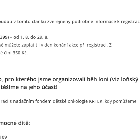
budou v tomto článku zvěřejněny podrobné informace k registrac
 399)
– od 1. 8. do 29. 8.
é můžete zaplatit i v den konání akce při registraci. Z
é činí
350 Kč
.
b, pro kterého jsme organizovali běh loni
(viz loňský
e těšíme na jeho účast!
práci s
nadačním fondem dětské onkologie KRTEK
, kdy pomůžeme
mocné dítě:
 109