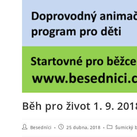
Běh pro život 1. 9. 2
Autor
Příspěvek
Rubriky
Besedníci
25 dubna, 2018
Šumický b
příspěvku
byl
příspěvku