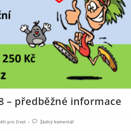
018 – předběžné informace
Komentáře
ěh pro život
Žádný komentář
k