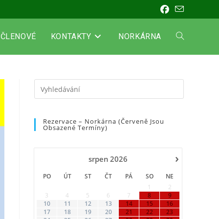
ČLENOVÉ
KONTAKTY
NORKÁRNA
PŘEPNOUT
VYHLEDÁVÁN
Press
Escape
to
NA
Rezervace – Norkárna (červeně Jsou
close
Obsazené Termíny)
the
WEBU
search
›
panel.
srpen
2026
PO
ÚT
ST
ČT
PÁ
SO
NE
1
2
3
4
5
6
7
8
9
10
11
12
13
14
15
16
17
18
19
20
21
22
23