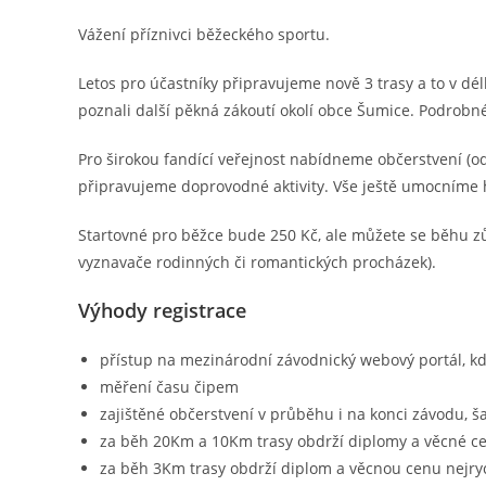
publikován
Vážení příznivci běžeckého sportu.
Letos pro účastníky připravujeme nově 3 trasy a to v dé
poznali další pěkná zákoutí okolí obce Šumice. Podrobn
Pro širokou fandící veřejnost nabídneme občerstvení (od
připravujeme doprovodné aktivity. Vše ještě umocníme
Startovné pro běžce bude 250 Kč, ale můžete se běhu zůča
vyznavače rodinných či romantických procházek).
Výhody registrace
přístup na mezinárodní závodnický webový portál, kde
měření času čipem
zajištěné občerstvení v průběhu i na konci závodu, ša
za běh 20Km a 10Km trasy obdrží diplomy a věcné ceny
za běh 3Km trasy obdrží diplom a věcnou cenu nejry