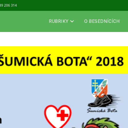
739 206 314
RUBRIKY
O BESEDNÍCÍCH