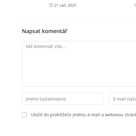
21 září, 2025
Napsat komentář
Komentář
Chcete-
Chcete-
li
li
přidat
přidat
Uložit do prohlížeče jméno, e-mail a webovou strá
komentář,
komentář,
zadejte
zadejte
své
svou