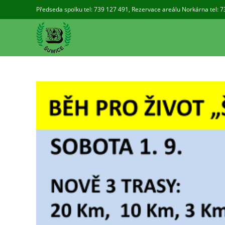
Přejít
Předseda spolku tel: 739 127 491
,
Rezervace areálu Norkárna tel: 
k
obsahu