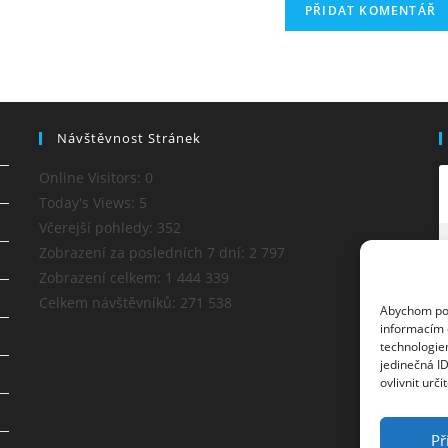
Návštěvnost Stránek
Online Visitors:
0
Today's Views:
5
Včerejší pohledy:
352
Zobrazení za posledních 7 dní:
2 797
Zobrazení celkem:
1 444 339
Celkem návštěvníků:
271 538
Abychom posk
informacím o
technologie
jedinečná I
ovlivnit urči
Př