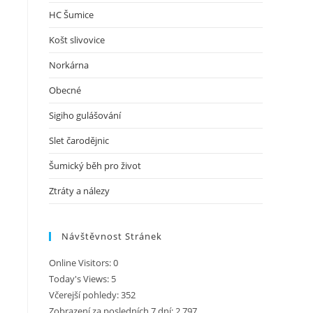
HC Šumice
Košt slivovice
Norkárna
Obecné
Sigiho gulášování
Slet čarodějnic
Šumický běh pro život
Ztráty a nálezy
Návštěvnost Stránek
Online Visitors:
0
Today's Views:
5
Včerejší pohledy:
352
Zobrazení za posledních 7 dní:
2 797