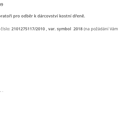
09
ratoři pro odběr k dárcovství kostní dřeně.
číslo:
2101275117/2010
, var. symbol 2018
(na požádání Vám