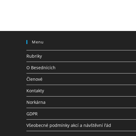
jméno
e-
nebo
mailovou
uživatelské
adresu
jméno
Menu
Rubriky
O Besednících
Členové
Kontakty
Norkárna
GDPR
Všeobecné podmínky akcí a návštěvní řád