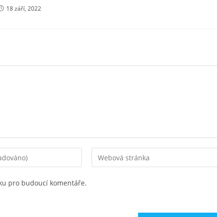
18 září, 2022
Zadejte
adresu
URL
nku pro budoucí komentáře.
svého
webu
(volitelně)