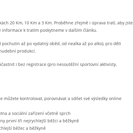
příspěvku
lkách 20 Km, 10 Km a 3 Km. Proběhne zřejmě i úprava tratí, aby jste
é informace k tratím poskytneme v dalším článku.
 pochutin až po vydatný oběd, od nealka až po alko), pro děti
 hudební produkcí.
stnit i bez registrace (pro nesoutěžní sportovní aktivisty,
 můžete kontrolovat, porovnávat a sdílet své výsledky online
tna a sociální zařízení včetně sprch
 první tři nejrychlejší běžci a běžkyně
chlejší běžec a běžkyně