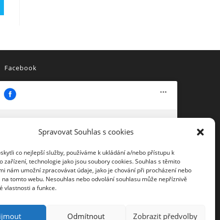
Facebook
Spravovat Souhlas s cookies
Klepnutím přijměte marketingové
https://www.facebook.com/besednici
soubory cookie a povolte tento obsah
ytli co nejlepší služby, používáme k ukládání a/nebo přístupu k
 zařízení, technologie jako jsou soubory cookies. Souhlas s těmito
mi nám umožní zpracovávat údaje, jako je chování při procházení nebo
D na tomto webu. Nesouhlas nebo odvolání souhlasu může nepříznivě
té vlastnosti a funkce.
ijmout
Odmítnout
Zobrazit předvolby