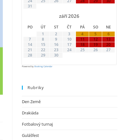
24
25
26
27
28
29
30
31
září
2026
PO
ÚT
ST
ČT
PÁ
SO
NE
1
2
3
4
5
6
7
8
9
10
11
12
13
14
15
16
17
18
19
20
21
22
23
24
25
26
27
28
29
30
Powered by
Booking Calendar
Rubriky
Den Země
Drakiáda
Fotbalový turnaj
Gulášfest