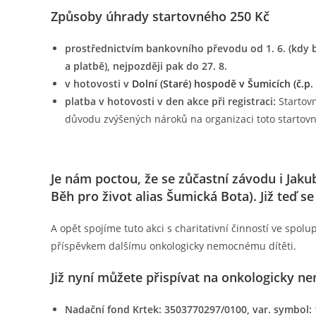
Způsoby úhrady startovného 250 Kč
prostřednictvím bankovního převodu od 1. 6. (kdy 
a platbě), nejpozději pak do 27. 8.
v hotovosti v
Dolní (Staré) hospodě v Šumicích (č.p.
platba v hotovosti v den akce při registraci:
Startovn
důvodu zvýšených nároků na organizaci toto startovn
Je nám poctou, že se zůčastní závodu i Jaku
Běh pro život alias Šumická Bota)
. Již teď s
A opět spojíme tuto akci s charitativní činností ve spolu
příspěvkem dalšímu onkologicky nemocnému dítěti.
Již nyní můžete přispívat na onkologicky ne
Nadační fond Krtek: 3503770297/0100, var. symbol: