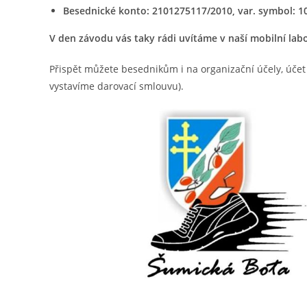
Besednické konto: 2101275117/2010, var. symbol: 1
V den závodu vás taky rádi uvítáme v naší mobilní labo
Přispět můžete besednikům i na organizační účely, účet 
vystavíme darovací smlouvu).