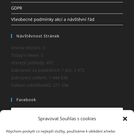
GDPR
Všeobecné podmínky akcí a návštěvní řád
Návštěvnost Stránek
Online Visitors:
0
Today's Views:
5
Včerejší pohledy:
497
Zobrazení za posledních 7 dní:
2 972
Zobrazení celkem:
1 444 836
Celkem návštěvníků:
271 596
Facebook
Spravovat Souhlas s cookies
Abychom poskytli co nejlepší služby, používáme k ukládání a/nebo