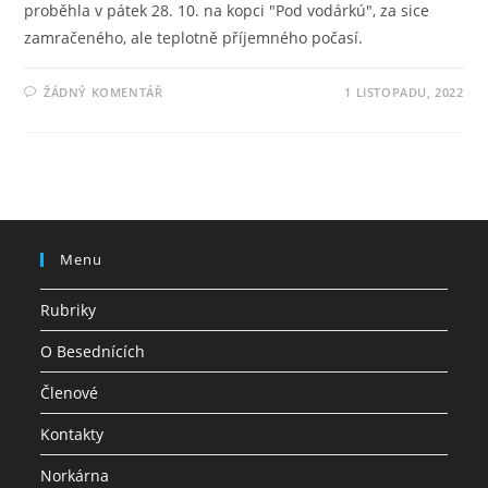
proběhla v pátek 28. 10. na kopci "Pod vodárkú", za sice
zamračeného, ale teplotně příjemného počasí.
ŽÁDNÝ KOMENTÁŘ
1 LISTOPADU, 2022
Menu
Rubriky
O Besednících
Členové
Kontakty
Norkárna